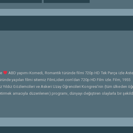
le
ABD yapımı Komedi, Romantik türünde filmi 720p HD Tek Parça izle Ast
ründe yapılan filmi sitemiz FilmLideri.com'dan 720p HD Film izle. Film, 1955
 Yıldız Gözlemcileri ve Askeri Uzay Öğrencileri Kongresi’nin (tüm ülkeden öğr
getirmek amacıyla düzenlenen) programı, dünyayı değiştiren olaylarla bir şekild