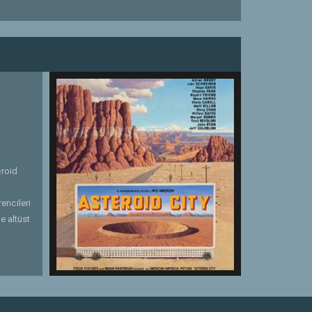
eroid
encileri
e altüst