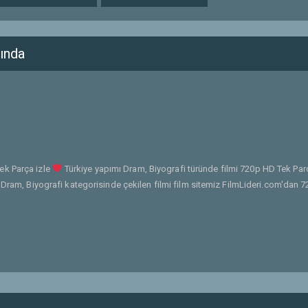
ında
ek Parça izle
Türkiye yapımı Dram, Biyografi türünde filmi 720p HD Tek Parç
 Dram, Biyografi kategorisinde çekilen filmi film sitemiz FilmLideri.com'dan 7