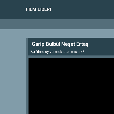
FILM LIDERI
Garip Bülbül Neşet Ertaş
Bu filme oy vermek ister misiniz?