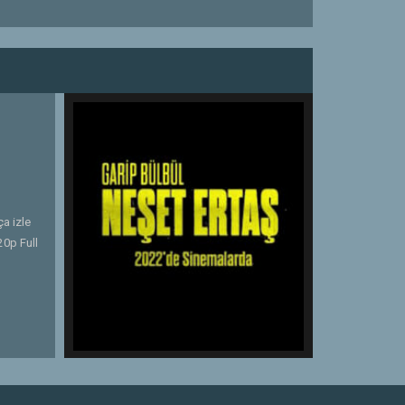
a izle
20p Full