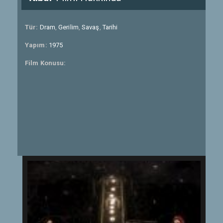
Tür:
Dram
,
Gerilim
,
Savaş
,
Tarihi
Yapım:
1975
Film Konusu: