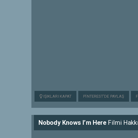
IŞIKLARI KAPAT
PINTEREST'DE PAYLAŞ
Nobody Knows I’m Here
Filmi Hakk