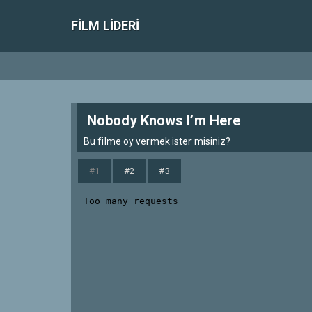
FILM LIDERI
Nobody Knows I’m Here
Bu filme oy vermek ister misiniz?
#1
#2
#3