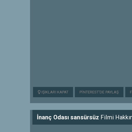
IŞIKLARI KAPAT
PINTEREST'DE PAYLAŞ
İnanç Odası sansürsüz
Filmi Hakkı