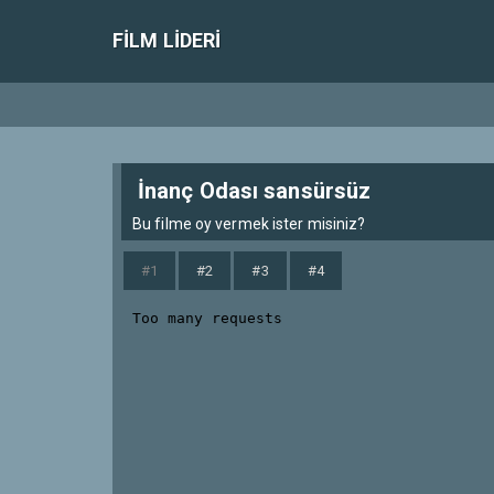
FILM LIDERI
İnanç Odası sansürsüz
Bu filme oy vermek ister misiniz?
#1
#2
#3
#4