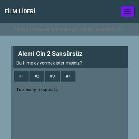
FILM LIDERI
Toggl
naviga
Alemi Cin 2 Sansürsüz
Bu filme oy vermek ister misiniz?
#1
#2
#3
#4