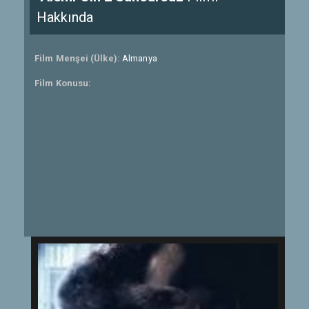
Hakkında
Film Menşei (Ülke):
Almanya
Film Konusu: