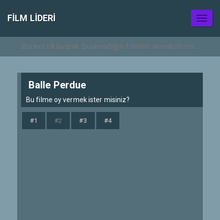
FILM LIDERI
Toggl
naviga
Balle Perdue
Bu filme oy vermek ister misiniz?
#1
#2
#3
#4