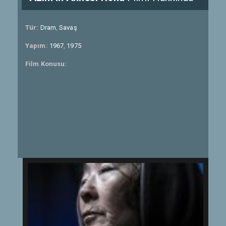
Tür:
Dram
,
Savaş
Yapım:
1967
,
1975
Film Konusu: