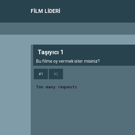
FILM LIDERI
Taşıyıcı 1
Bu filme oy vermek ister misiniz?
#1
#2