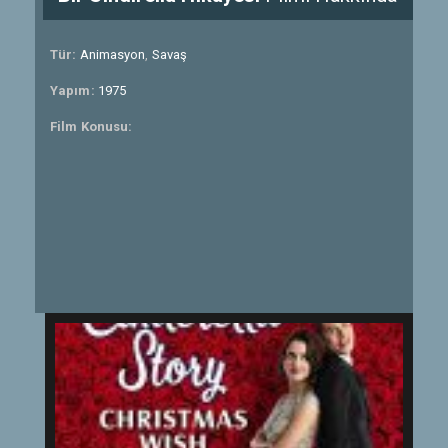
Tür:
Animasyon
,
Savaş
Yapım:
1975
Film Konusu: