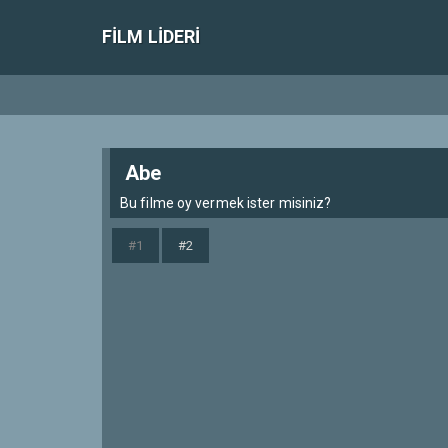
FILM LIDERI
Abe
Bu filme oy vermek ister misiniz?
#1
#2