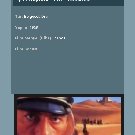
Tür:
Belgesel
,
Dram
Yapım:
1969
Film Menşei (Ülke):
İrlanda
Film Konusu: