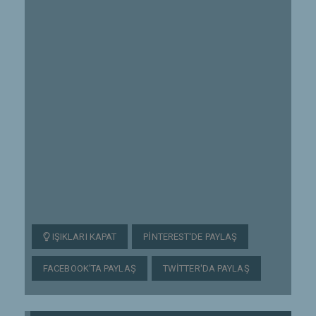
IŞIKLARI KAPAT
PINTEREST'DE PAYLAŞ
FACEBOOK'TA PAYLAŞ
TWITTER'DA PAYLAŞ