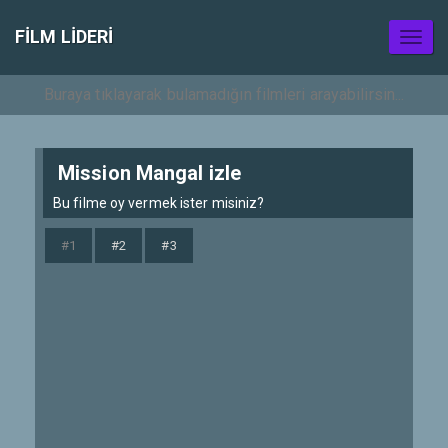
FILM LIDERI
Toggl
naviga
Mission Mangal izle
Bu filme oy vermek ister misiniz?
#1
#2
#3