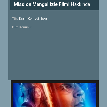
Mission Mangal izle
Filmi Hakkında
Tür:
Dram
,
Komedi
,
Spor
Film Konusu: