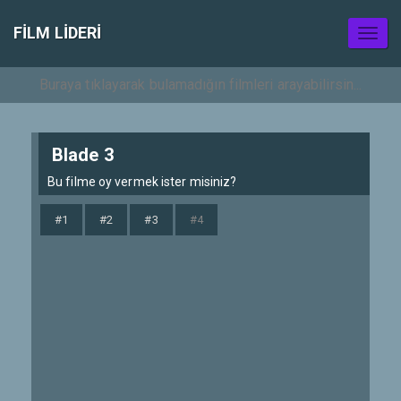
FILM LIDERI
Toggl
naviga
Blade 3
Bu filme oy vermek ister misiniz?
#1
#2
#3
#4