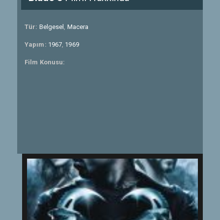
Tür:
Belgesel
,
Macera
Yapım:
1967
,
1969
Film Konusu: