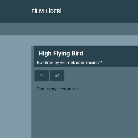
FILM LIDERI
High Flying Bird
Bu filme oy vermek ister misiniz?
#1
#2