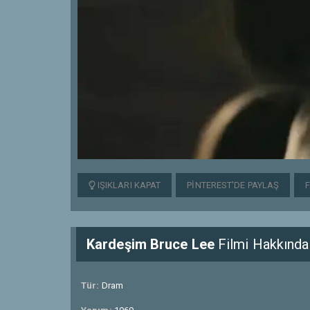
IŞIKLARI KAPAT
PINTEREST'DE PAYLAŞ
Kardeşim Bruce Lee
Filmi Hakkında
Tür:
Dram