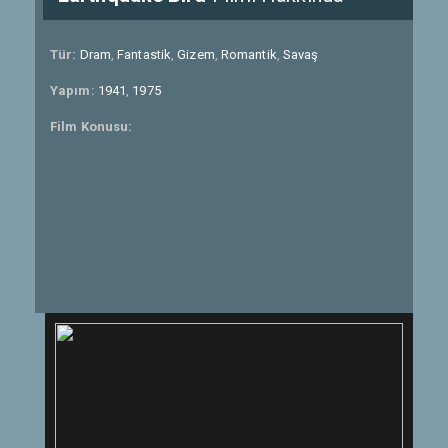
Tür:
Dram
,
Fantastik
,
Gizem
,
Romantik
,
Savaş
Yapım:
1941
,
1975
Film Konusu: