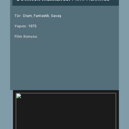
Tür:
Dram
,
Fantastik
,
Savaş
Yapım:
1975
Film Konusu: