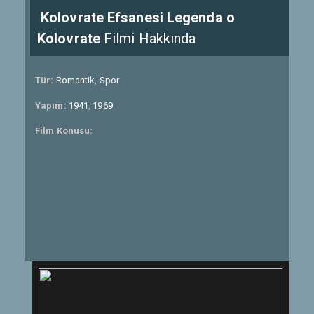
Kolovrate Efsanesi Legenda o
Kolovrate
Filmi Hakkında
Tür:
Romantik
,
Spor
Yapım:
1941
,
1969
Film Konusu: