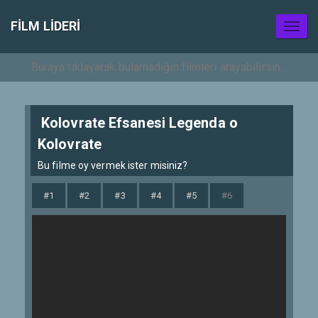
FILM LIDERI
Toggl
naviga
Kolovrate Efsanesi Legenda o
Kolovrate
Bu filme oy vermek ister misiniz?
#1
#2
#3
#4
#5
#6