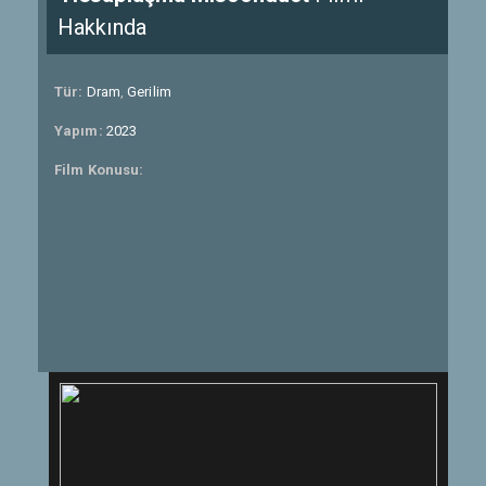
Hakkında
Tür:
Dram
,
Gerilim
Yapım:
2023
Film Konusu: