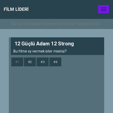
FILM LIDERI
Toggl
naviga
12 Güçlü Adam 12 Strong
Bu filme oy vermek ister misiniz?
#1
#2
#3
#4