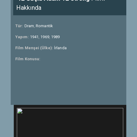
Hakkında
Tür:
Dram
,
Romantik
Yapım:
1941
,
1969
,
1989
Film Menşei (Ülke):
İrlanda
Film Konusu: