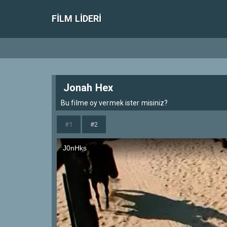
FILM LIDERI
Jonah Hex
Bu filme oy vermek ister misiniz?
#1
#2