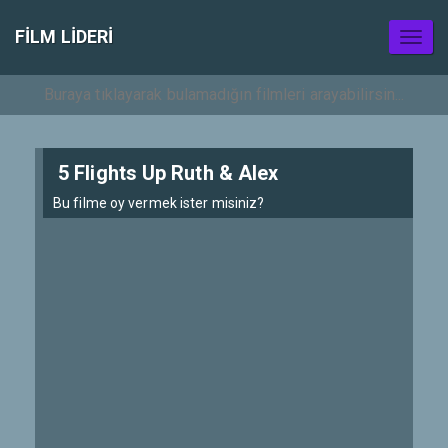
FILM LIDERI
Toggl
naviga
5 Flights Up Ruth & Alex
Bu filme oy vermek ister misiniz?