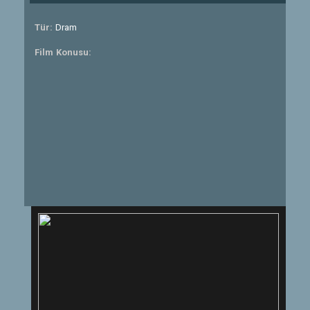
Tür:
Dram
Film Konusu: