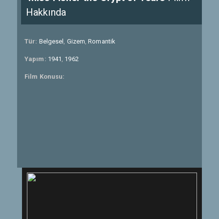
Hakkında
Tür:
Belgesel
,
Gizem
,
Romantik
Yapım:
1941
,
1962
Film Konusu: