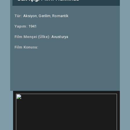
Tür:
Aksiyon
,
Gerilim
,
Romantik
Yapım:
1941
Film Menşei (Ülke):
Avusturya
Film Konusu: