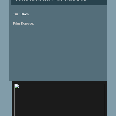
Tür:
Dram
Film Konusu: