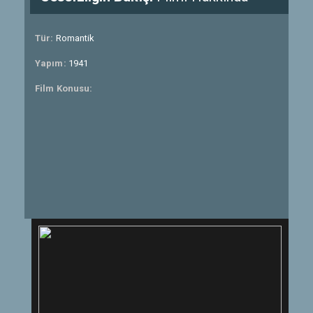
Tür:
Romantik
Yapım:
1941
Film Konusu: