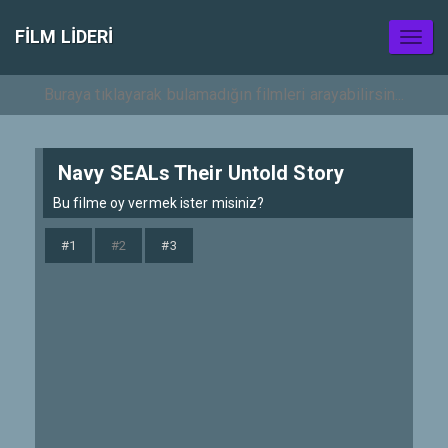
FILM LIDERI
Toggl
naviga
Navy SEALs Their Untold Story
Bu filme oy vermek ister misiniz?
#1
#2
#3