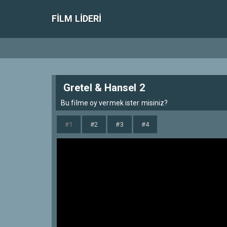
FILM LIDERI
Gretel & Hansel 2
Bu filme oy vermek ister misiniz?
#1
#2
#3
#4