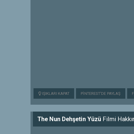
IŞIKLARI KAPAT
PINTEREST'DE PAYLAŞ
The Nun Dehşetin Yüzü
Filmi Hakkı