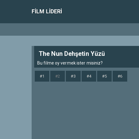
FILM LIDERI
The Nun Dehşetin Yüzü
Bu filme oy vermek ister misiniz?
#1
#2
#3
#4
#5
#6