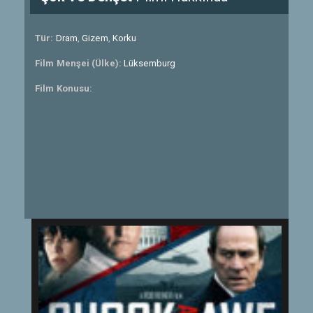
Tür:
Dram
,
Gizem
,
Korku
Film Menşei (Ülke):
Lüksemburg
Film Konusu: