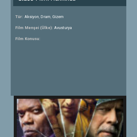
Tür:
Aksiyon
,
Dram
,
Gizem
Film Menşei (Ülke):
Avusturya
Film Konusu: