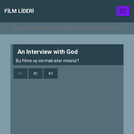
FILM LIDERI
Toggl
naviga
An Interview with God
Bu filme oy vermek ister misiniz?
#1
#2
#3