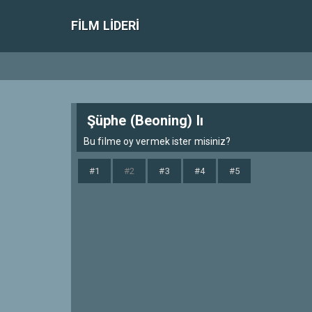
FILM LIDERI
Şüphe (Beoning) lı
Bu filme oy vermek ister misiniz?
#1
#2
#3
#4
#5