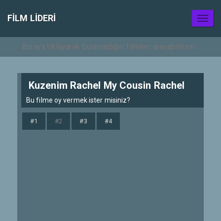
FILM LIDERI
Toggl
naviga
Kuzenim Rachel My Cousin Rachel
Bu filme oy vermek ister misiniz?
#1
#2
#3
#4