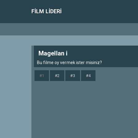
FILM LIDERI
Magellan i
Bu filme oy vermek ister misiniz?
#1
#2
#3
#4