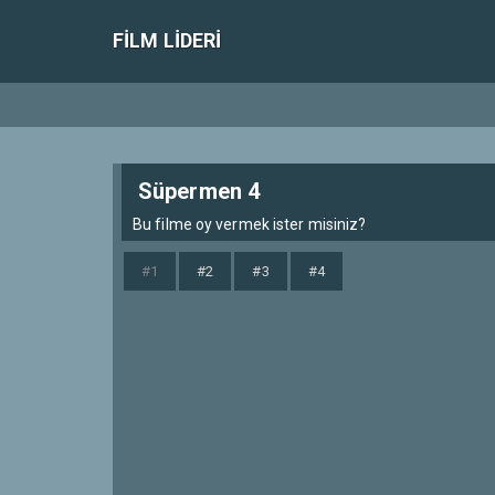
FILM LIDERI
Süpermen 4
Bu filme oy vermek ister misiniz?
#1
#2
#3
#4