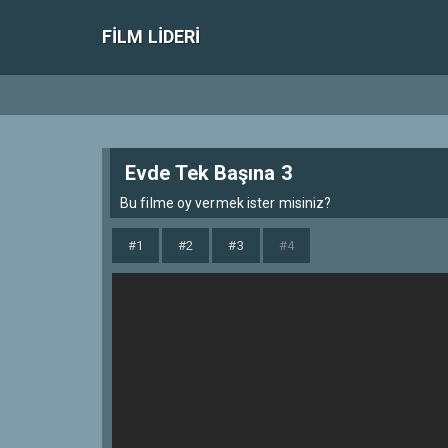
FILM LIDERI
Evde Tek Başına 3
Bu filme oy vermek ister misiniz?
#1
#2
#3
#4