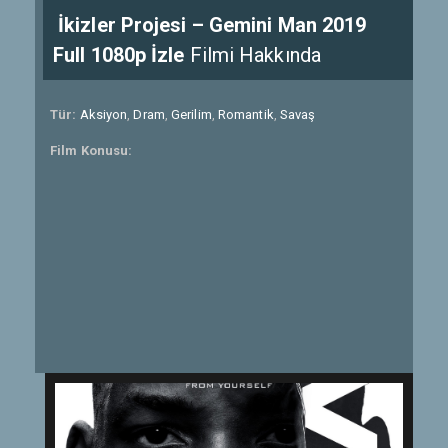
İkizler Projesi – Gemini Man 2019
Full 1080p İzle
Filmi Hakkında
Tür:
Aksiyon
,
Dram
,
Gerilim
,
Romantik
,
Savaş
Film Konusu: