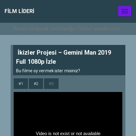
FILM LIDERI
Toggl
naviga
İkizler Projesi – Gemini Man 2019
Full 1080p İzle
Bu filme oy vermek ister misiniz?
#1
#2
#3