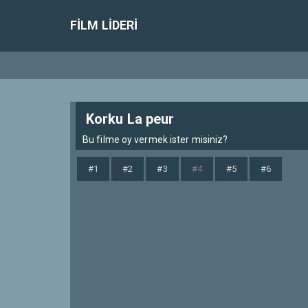
FILM LIDERI
Korku La peur
Bu filme oy vermek ister misiniz?
#1
#2
#3
#4
#5
#6