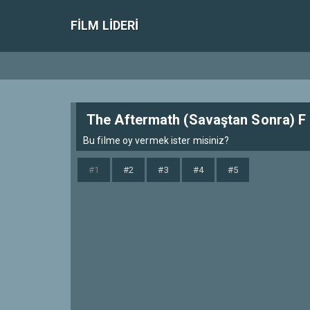
FILM LIDERI
The Aftermath (Savaştan Sonra) F
Bu filme oy vermek ister misiniz?
#1
#2
#3
#4
#5