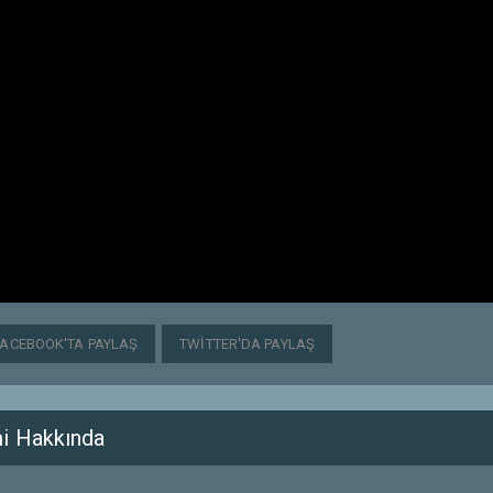
FACEBOOK'TA PAYLAŞ
TWITTER'DA PAYLAŞ
i Hakkında