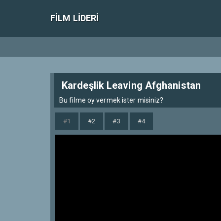
FILM LIDERI
Kardeşlik Leaving Afghanistan
Bu filme oy vermek ister misiniz?
#1
#2
#3
#4