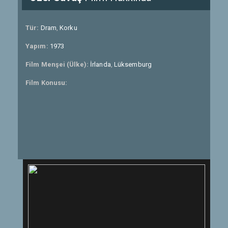
Tür:
Dram
,
Korku
Yapım:
1973
Film Menşei (Ülke):
İrlanda
,
Lüksemburg
Film Konusu: