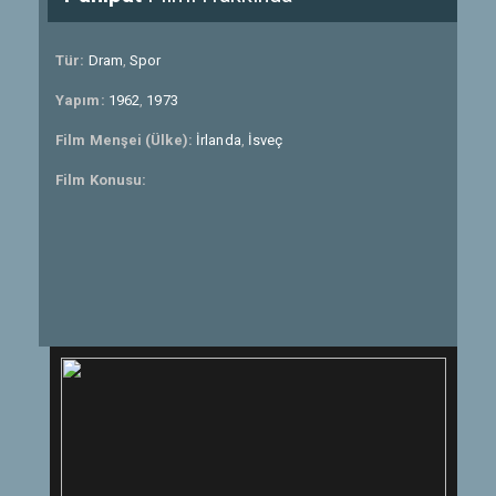
Tür:
Dram
,
Spor
Yapım:
1962
,
1973
Film Menşei (Ülke):
İrlanda
,
İsveç
Film Konusu: