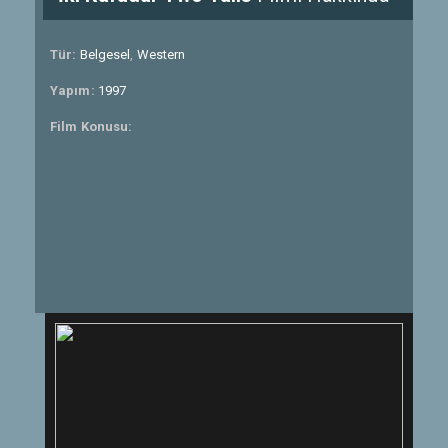
Tür:
Belgesel
,
Western
Yapım:
1997
Film Konusu: