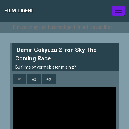
FILM LIDERI
Toggl
naviga
Demir Gökyüzü 2 Iron Sky The
Coming Race
Bu filme oy vermek ister misiniz?
#1
#2
#3