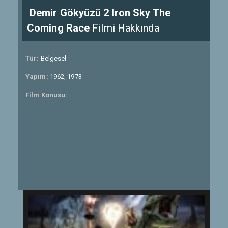
Demir Gökyüzü 2 Iron Sky The
Coming Race
Filmi Hakkında
Tür:
Belgesel
Yapım:
1962
,
1973
Film Konusu: