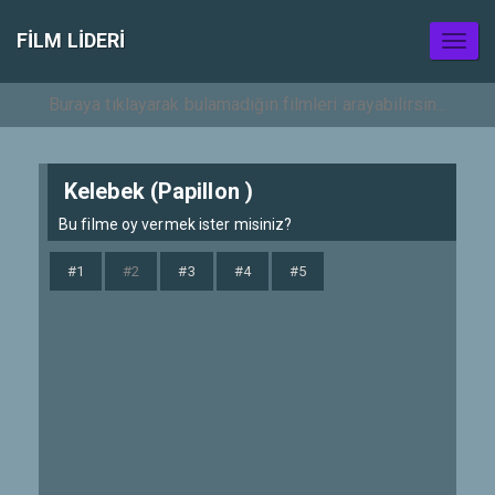
FILM LIDERI
Toggl
naviga
Kelebek (Papillon )
Bu filme oy vermek ister misiniz?
#1
#2
#3
#4
#5