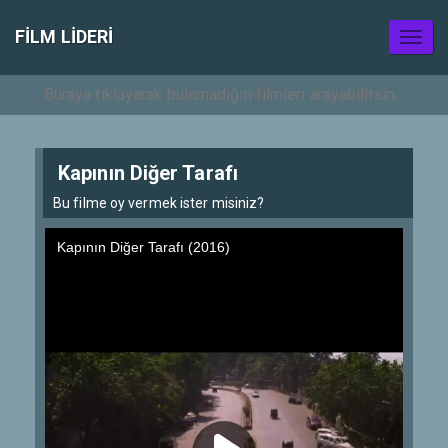
FILM LIDERI
Toggl
naviga
Kapının Diğer Tarafı
Bu filme oy vermek ister misiniz?