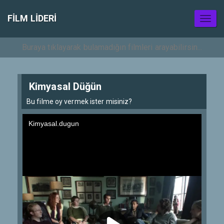
FILM LIDERI
Toggl
naviga
Kimyasal Düğün
Bu filme oy vermek ister misiniz?