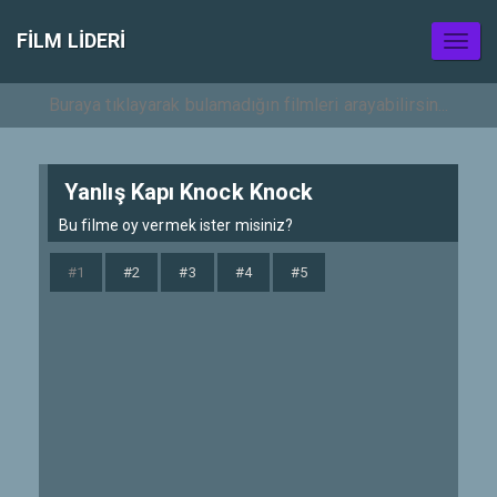
FILM LIDERI
Toggl
naviga
Yanlış Kapı Knock Knock
Bu filme oy vermek ister misiniz?
#1
#2
#3
#4
#5