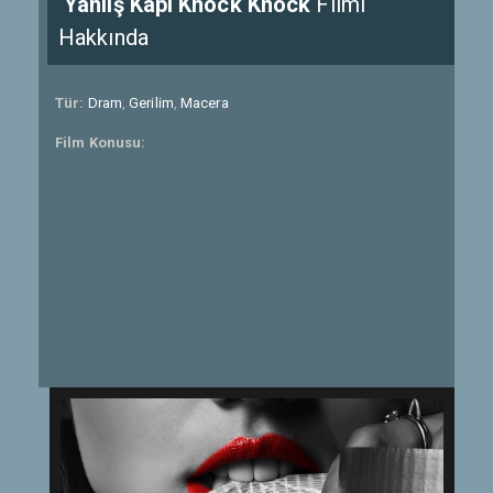
Yanlış Kapı Knock Knock
Filmi
Hakkında
Tür:
Dram
,
Gerilim
,
Macera
Film Konusu: